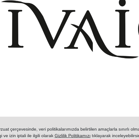
+908503075899
info@divaio.com
www.divaio.com ©
uat çerçevesinde, veri politikalarımızda belirtilen amaçlarla sınırlı ol
gi ve izin iptali ile ilgili olarak
Gizlilik Politikamızı
tıklayarak inceleyebilirsi