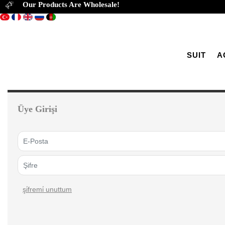
Our Products Are Wholesale!
SUIT
A
Üye Girişi
şi̇fremi̇ unuttum