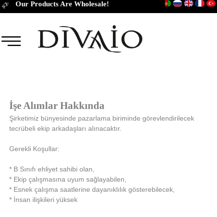
Our Products Are Wholesale!
İşe Alımlar Hakkında
Şirketimiz bünyesinde pazarlama biriminde görevlendirilecek
tecrübeli ekip arkadaşları alınacaktır.
Gerekli Koşullar:
* B Sınıfı ehliyet sahibi olan,
* Ekip çalışmasına uyum sağlayabilen,
* Esnek çalışma saatlerine dayanıklılık gösterebilecek,
* İnsan ilişkileri yüksek